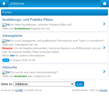
Jobbörse
Foren
Ausbildungs- und Praktika-Plätze
Ihr bietet Ausbildungs- und/oder Praktika-Plätze an?
Stellt euer
kostenloses
Angebot hier ein.
Jobangebote
Ihr sucht engagiertes und qualifiziertes Personal um euer Team zu verstärken?
Stellt euer Jobangebot hier ein.
Hinweis:
Um ein Angebot einzustellen, musst du Sponsor von MSDynamics.de sein
oder ein entsprechendes Paket erworben haben.
Klicke
hier
für weitere Informationen.
1, 1
5. August 2012 22:40
Jobsuche
Du suchst eine neue Herausforderung?
Stelle hier
kostenlos
dein Jobgesuch ein.
Gehe zu:
Powered by
phpBB
© phpBB Group.
phpBB Mobile / SEO by
Artodia
.