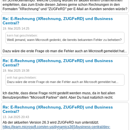
im Schneckentempo. Welche Lösung würdet Ihr aktuell einem Unternehmen
empfehlen, das zum Ende diesen Jahres gerne schon Rechnungen in den
Formaten "XRechnung" und "ZUGFeRD" per E-Mail an Kunden senden würde?
Re: E-Rechnung (XRechnung, ZUGFeRD) und Business
Central?
19. Mai 2025 14:25
kern hat geschrieben:
Weiß jemand, wann Microsoft gedenkt, die bereits bekannten Fehler zu beheben?
Dazu wäre die erste Frage ob man die Fehler auch an Microsoft gemeldet hat...
Re: E-Rechnung (XRechnung, ZUGFeRD) und Business
Central?
19. Mai 2025 19:38
enh hat geschrieben:
Dazu wäre die erste Frage ob man die Fehler auch an Microsoft gemeldet hat...
Ich dachte, dass diese Frage nicht gestellt werden muss, da in fast allen
Benutzerprofilen "Microsoft Partner" steht. Aber Du hast natürlich recht.
Re: E-Rechnung (XRechnung, ZUGFeRD) und Business
Central?
13. Juli 2025 20:43
Ab der aktuellen Version 26.3 wird ZUGFeRD nun unterstützt.
https://learn.microsoft.com/en-us/dynamics365/business-central/dev-