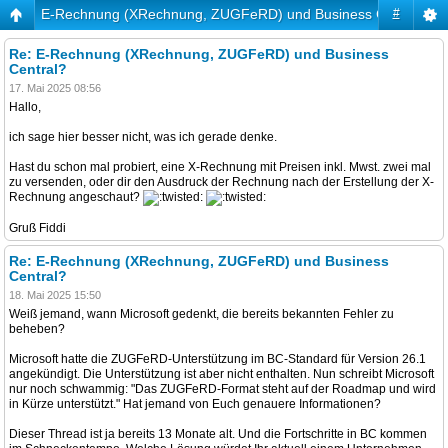
E-Rechnung (XRechnung, ZUGFeRD) und Business Central?
#
Re: E-Rechnung (XRechnung, ZUGFeRD) und Business
Central?
17. Mai 2025 08:56
Hallo,
ich sage hier besser nicht, was ich gerade denke.
Hast du schon mal probiert, eine X-Rechnung mit Preisen inkl. Mwst. zwei mal
zu versenden, oder dir den Ausdruck der Rechnung nach der Erstellung der X-
Rechnung angeschaut?
Gruß Fiddi
Re: E-Rechnung (XRechnung, ZUGFeRD) und Business
Central?
18. Mai 2025 15:50
Weiß jemand, wann Microsoft gedenkt, die bereits bekannten Fehler zu
beheben?
Microsoft hatte die ZUGFeRD-Unterstützung im BC-Standard für Version 26.1
angekündigt. Die Unterstützung ist aber nicht enthalten. Nun schreibt Microsoft
nur noch schwammig: "Das ZUGFeRD-Format steht auf der Roadmap und wird
in Kürze unterstützt." Hat jemand von Euch genauere Informationen?
Dieser Thread ist ja bereits 13 Monate alt. Und die Fortschritte in BC kommen