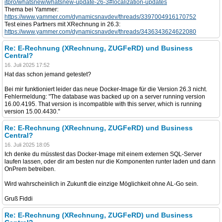
itpro/whatsnew/whatsnew-update-26-3#localization-updates
Thema bei Yammer:
https://www.yammer.com/dynamicsnavdev/threads/3397004916170752
Test eines Partners mit XRechnung in 26.3:
https://www.yammer.com/dynamicsnavdev/threads/3436343624622080
Re: E-Rechnung (XRechnung, ZUGFeRD) und Business
Central?
16. Juli 2025 17:52
Hat das schon jemand getestet?
Bei mir funktioniert leider das neue Docker-Image für die Version 26.3 nicht.
Fehlermeldung: "The database was backed up on a server running version
16.00.4195. That version is incompatible with this server, which is running
version 15.00.4430."
Re: E-Rechnung (XRechnung, ZUGFeRD) und Business
Central?
16. Juli 2025 18:05
Ich denke du müsstest das Docker-Image mit einem externen SQL-Server
laufen lassen, oder dir am besten nur die Komponenten runter laden und dann
OnPrem betreiben.
Wird wahrscheinlich in Zukunft die einzige Möglichkeit ohne AL-Go sein.
Gruß Fiddi
Re: E-Rechnung (XRechnung, ZUGFeRD) und Business