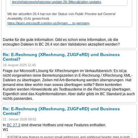
itpro/whatsnew/whatsnew-update-26-3#localization-updates
Mit der aktuellen 26.4 hat nun der Status von
Public Preview
auf
General
Availability
(GA) gewechselt.
https://learn.microsoft.com/en-us/dynam ... ts-germany
Danke für die gute Information. Gibt es schon eine Information, ob die
erzeugten Dateien in BC 26.4 von den Validatoren akzeptiert werden?
Re: E-Rechnung (XRechnung, ZUGFeRD) und Business
Central?
19. August 2025 11:45
Frage zur Microsoft Lösung für XRechnungen im Verkaufsbereich: Es ist ja
nicht vorgesehen reine Bemerkungszeilen in E-Rechnung / XRechnung XML-
Dateien zu übertragen. Zeilen mit Art=Bemerkung werden übersprungen. Hat
jemand eine Idee wohin man sowas übertragen sollte? Beim konkreten
Kunden werden Hinweistexte als Textbausteine in die Rechnung übertragen.
Eigentlich sind das Kopfinformationen. Aber dafür gibts im BC Standard ja auch
nichts passendes.
Re: E-Rechnung (XRechnung, ZUGFeRD) und Business
Central?
21. Januar 2026 09:01
In
BC 27.3
sind diverse Hotfixes und neue Features enthalten.
W1
616740 A new feature to export email addresses and additional header data in both