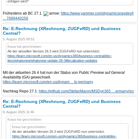
erfolgen wird?
Frühestens ab BC 27.1.
https://www.yammer.com/dynamicsnavdev/t
... 7689440256
Re: E-Rechnung (XRechnung, ZUGFeRD) und Business
Central?
5. August 2025 09:51
Kowa hat geschrieben:
Ab der aktuellen Version 26.3 wird ZUGFeRD nun unterstützt.
https://learn.microsoft.com/en-us/dynamics365/business-central/dev-
itpro/whatsnew/whatsnew-update-26-3#localization-updates
Mit der aktuellen 26.4 hat nun der Status von
Public Preview
auf
General
Availability
(GA) gewechselt.
https://learn.microsoft.com/en-us/dynam ... ts-germany
Nachtrag Repo 27.1:
https://github.com/StefanMaron/MSDyn365 ... ermany/src
Re: E-Rechnung (XRechnung, ZUGFeRD) und Business
Central?
8. August 2025 11:46
Kowa hat geschrieben:
Kowa hat geschrieben:
Ab der aktuellen Version 26.3 wird ZUGFeRD nun unterstützt.
https://learn.microsoft.com/en-us/dynamics365/business-central/dev-