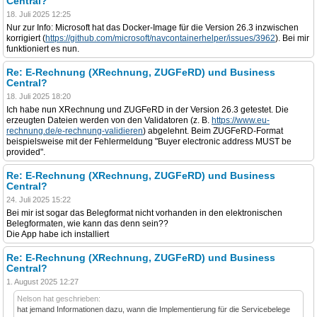
Central?
18. Juli 2025 12:25
Nur zur Info: Microsoft hat das Docker-Image für die Version 26.3 inzwischen
korrigiert (
https://github.com/microsoft/navcontainerhelper/issues/3962
). Bei mir
funktioniert es nun.
Re: E-Rechnung (XRechnung, ZUGFeRD) und Business
Central?
18. Juli 2025 18:20
Ich habe nun XRechnung und ZUGFeRD in der Version 26.3 getestet. Die
erzeugten Dateien werden von den Validatoren (z. B.
https://www.eu-
rechnung.de/e-rechnung-validieren
) abgelehnt. Beim ZUGFeRD-Format
beispielsweise mit der Fehlermeldung "Buyer electronic address MUST be
provided".
Re: E-Rechnung (XRechnung, ZUGFeRD) und Business
Central?
24. Juli 2025 15:22
Bei mir ist sogar das Belegformat nicht vorhanden in den elektronischen
Belegformaten, wie kann das denn sein??
Die App habe ich installiert
Re: E-Rechnung (XRechnung, ZUGFeRD) und Business
Central?
1. August 2025 12:27
Nelson hat geschrieben:
hat jemand Informationen dazu, wann die Implementierung für die Servicebelege