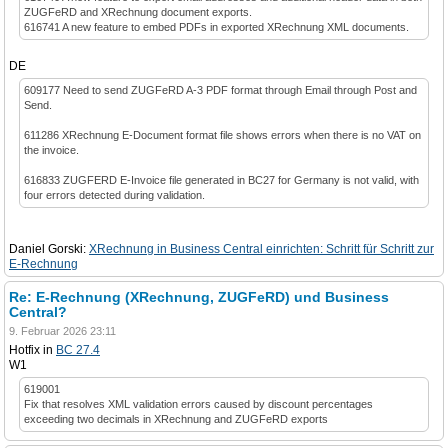
ZUGFeRD and XRechnung document exports.
616741 A new feature to embed PDFs in exported XRechnung XML documents.
DE
609177 Need to send ZUGFeRD A-3 PDF format through Email through Post and
Send.
611286 XRechnung E-Document format file shows errors when there is no VAT on
the invoice.
616833 ZUGFERD E-Invoice file generated in BC27 for Germany is not valid, with
four errors detected during validation.
Daniel Gorski:
XRechnung in Business Central einrichten: Schritt für Schritt zur
E-Rechnung
Re: E-Rechnung (XRechnung, ZUGFeRD) und Business
Central?
9. Februar 2026 23:11
Hotfix in
BC 27.4
W1
619001
Fix that resolves XML validation errors caused by discount percentages
exceeding two decimals in XRechnung and ZUGFeRD exports