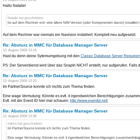
Hallo Natalie!
Natalie hat geschrieben:
Ist auf dem Rechner evtl. eine ältere NAV-Version (oder Komponenten davon) installiert (
Auf dem Rechner war niemals ein Navision installiert. Komplett neu aufgesetzt.
Re: Absturz in MMC für Database Manager Server
13. August 2009 13:16
Hast du denn deine Sytemumgebung mit den
Classic Database Server Require
PS: Der Serverdienst wird über das SnapIn NICHT erstellt, nur aufgerufen. Falls du 
Re: Absturz in MMC für Database Manager Server
13. August 2009 13:20
Im PartnerSource konnte ich nichts zum Thema finden.
Eine wage Vermutung: Könnte es evtl. it irgendwelchen Berechtigungen zusamm
Evtl. mit der Event ID hier mal schauen:
http://www.eventid.net/
Re: Absturz in MMC für Database Manager Server
13. August 2009 13:36
mikka hat geschrieben:
Im PartnerSource konnte ich nichts zum Thema finden.
Eine wage Vermutung: Könnte es evtl. it irgendwelchen Berechtigungen zusammenhänge