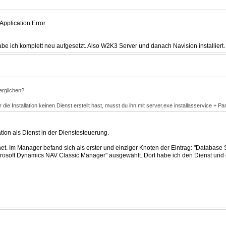
Application Error
e ich komplett neu aufgesetzt. Also W2K3 Server und danach Navision installiert.
rglichen?
ie Installation keinen Dienst erstellt hast, musst du ihn mit server.exe installasservice + Pa
tion als Dienst in der Dienstesteuerung.
t. Im Manager befand sich als erster und einziger Knoten der Eintrag: "Database 
crosoft Dynamics NAV Classic Manager" ausgewählt. Dort habe ich den Dienst und 