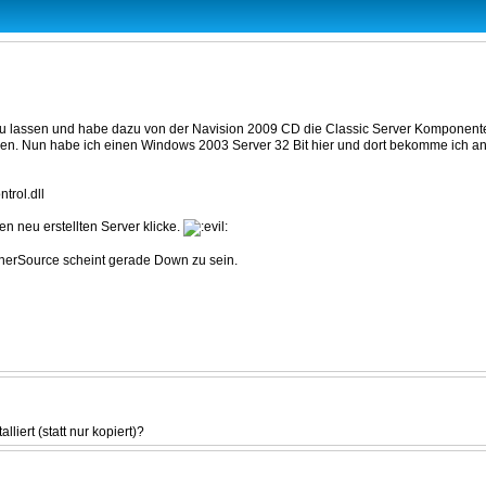
 lassen und habe dazu von der Navision 2009 CD die Classic Server Komponenten d
len. Nun habe ich einen Windows 2003 Server 32 Bit hier und dort bekomme ich an d
rol.dll
 neu erstellten Server klicke.
tnerSource scheint gerade Down zu sein.
iert (statt nur kopiert)?