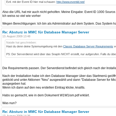
Evtl. mit der Event ID hier mal schauen:
http://www.eventid.net/
Also die URL hat mir auch nicht geholfen. Meine Eingabe: Event ID 1000 Source 
Ich weiss so viel wie vorher
Wegen Berechtigungen: Ich bin als Administrator auf dem System. Das System hab
Re: Absturz in MMC für Database Manager Server
13. August 2009 13:48
Natalie hat geschrieben:
Hast du denn deine Sytemumgebung mit den
Classic Database Server Requirements
ve
PS: Der Serverdienst wird über das SnapIn NICHT erstellt, nur aufgerufen. Falls du über d
Die Requirements passen. Der Serverdienst befindet sich gleich nach der Installa
Nach der Installation habe ich den Database Manager über das Startmenü geöffne
geklickt und unter Aktionen "Neu" ausgewählt und dann "Database Server for Mi
ausgegeben hat.
Wenn ich dann auf den neu erstellen Eintrag klicke, knallts.
Habs so gemacht, wie in dem Dokument W1W1ism.pdf erklärt.
Was nun?
Re: Absturz in MMC für Database Manager Server
13. August 2009 14:36