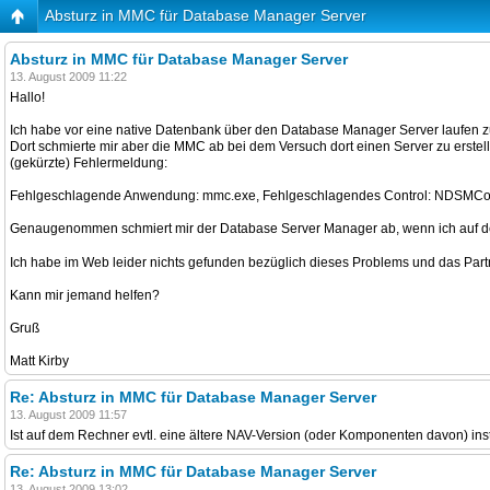
Absturz in MMC für Database Manager Server
Absturz in MMC für Database Manager Server
13. August 2009 11:22
Hallo!
Ich habe vor eine native Datenbank über den Database Manager Server laufen zu
Dort schmierte mir aber die MMC ab bei dem Versuch dort einen Server zu erstel
(gekürzte) Fehlermeldung:
Fehlgeschlagende Anwendung: mmc.exe, Fehlgeschlagendes Control: NDSMCont
Genaugenommen schmiert mir der Database Server Manager ab, wenn ich auf den
Ich habe im Web leider nichts gefunden bezüglich dieses Problems und das Par
Kann mir jemand helfen?
Gruß
Matt Kirby
Re: Absturz in MMC für Database Manager Server
13. August 2009 11:57
Ist auf dem Rechner evtl. eine ältere NAV-Version (oder Komponenten davon) install
Re: Absturz in MMC für Database Manager Server
13. August 2009 13:02