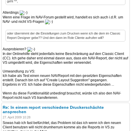
geht ^^,
Allerdings
Wenn eine Frage im NAV-Forum gestellt wird, handelt es sich auch i.d.R. um
NAV- und nicht VS-Fragen
oder übernimmt der die Einstellungen zum Drucken wenn ich die dem im Classic
Report Designer gebe?? Und den dann im Role Cliente aufrufen will?
Ausprobieren?
In der Onlinehilfe steht jedenfalls keine Beschränkung auf den Classic Client
(CC). Ich gehe daher erst einmal davon aus, dass ein NAV-Report, der nicht auf
VS umgestellt wird, die Eigenschaften weiter verwendet.
Umwandlung zu VS:
Ich habe als Test einen neuen NAVReport mit den gesetzten Eigenschaften
erstellt. Danach bin ich auf "Create Layout Suggestion" gegangen.
Ergebnis in VS: Ich habe diese Eigenschaften nicht wiedergefunden ...
Wenn du diese Funktionalität unbedingt brauchst, würde ich also den NAV-
Report nicht nach VS transferieren.
Re: In einem report verschiedene Druckerschächte
ansprechen
27. April 2009 10:28
Sowas hab ich fast befürchtet, das Problem ist das ich wenn ich den neuen
Client benutzen will nicht drumherrum komme als die Reports in VS zu