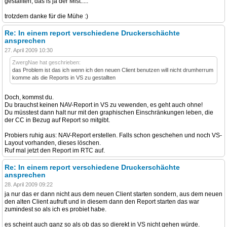
gestallten, das is ja der Mist.....
trotzdem danke für die Mühe :)
Re: In einem report verschiedene Druckerschächte
ansprechen
27. April 2009 10:30
ZwergNae hat geschrieben:
das Problem ist das ich wenn ich den neuen Client benutzen will nicht drumherrum
komme als die Reports in VS zu gestallten
Doch, kommst du.
Du brauchst keinen NAV-Report in VS zu vewenden, es geht auch ohne!
Du müsstest dann halt nur mit den graphischen Einschränkungen leben, die
der CC in Bezug auf Report so mitgibt.
Probiers ruhig aus: NAV-Report erstellen. Falls schon geschehen und noch VS-
Layout vorhanden, dieses löschen.
Ruf mal jetzt den Report im RTC auf.
Re: In einem report verschiedene Druckerschächte
ansprechen
28. April 2009 09:22
ja nur das er dann nicht aus dem neuen Client starten sondern, aus dem neuen
den alten Client aufruft und in diesem dann den Report starten das war
zumindest so als ich es probiet habe.
es scheint auch ganz so als ob das so dierekt in VS nicht gehen würde.