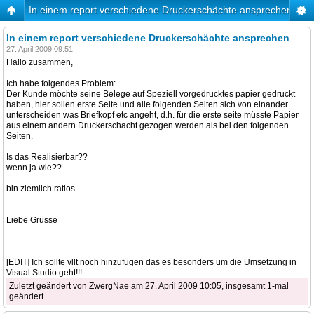
In einem report verschiedene Druckerschächte ansprechen
In einem report verschiedene Druckerschächte ansprechen
27. April 2009 09:51
Hallo zusammen,
Ich habe folgendes Problem:
Der Kunde möchte seine Belege auf Speziell vorgedrucktes papier gedruckt
haben, hier sollen erste Seite und alle folgenden Seiten sich von einander
unterscheiden was Briefkopf etc angeht, d.h. für die erste seite müsste Papier
aus einem andern Druckerschacht gezogen werden als bei den folgenden
Seiten.
Is das Realisierbar??
wenn ja wie??
bin ziemlich ratlos
Liebe Grüsse
[EDIT] Ich sollte vllt noch hinzufügen das es besonders um die Umsetzung in
Visual Studio geht!!!
Zuletzt geändert von ZwergNae am 27. April 2009 10:05, insgesamt 1-mal
geändert.