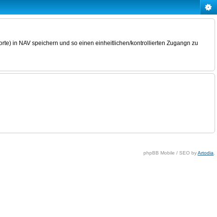
rte) in NAV speichern und so einen einheitlichen/kontrollierten Zugangn zu
phpBB Mobile / SEO by
Artodia
.