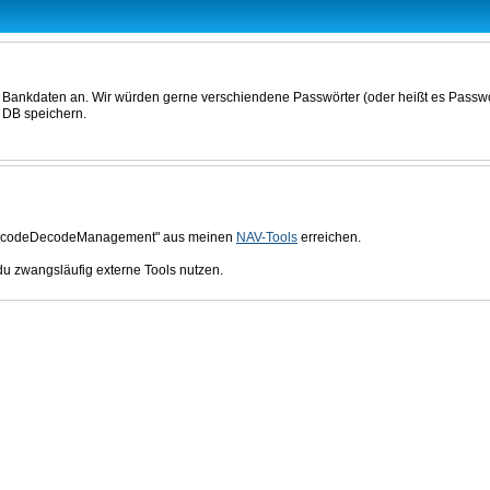
für Bankdaten an. Wir würden gerne verschiendene Passwörter (oder heißt es Passwo
r DB speichern.
t "EncodeDecodeManagement" aus meinen
NAV-Tools
erreichen.
du zwangsläufig externe Tools nutzen.