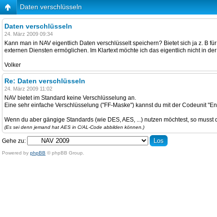
Daten verschlüsseln
Daten verschlüsseln
24. März 2009 09:34
Kann man in NAV eigentlich Daten verschlüsselt speichern? Bietet sich ja z. B 
externen Diensten ermöglichen. Im Klartext möchte ich das eigentlich nicht in de
Volker
Re: Daten verschlüsseln
24. März 2009 11:02
NAV bietet im Standard keine Verschlüsselung an.
Eine sehr einfache Verschlüsselung ("FF-Maske") kannst du mit der Codeuni
Wenn du aber gängige Standards (wie DES, AES, ...) nutzen möchtest, so musst 
(Es sei denn jemand hat AES in C/AL-Code abbilden können.)
Gehe zu:
Powered by
phpBB
© phpBB Group.